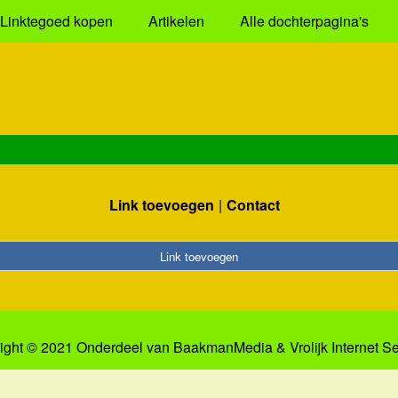
Linktegoed kopen
Artikelen
Alle dochterpagina's
Link toevoegen
Contact
Link toevoegen
ight © 2021 Onderdeel van
BaakmanMedia
&
Vrolijk Internet S