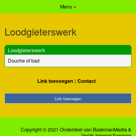
Menu +
Loodgieterswerk
Loodgieterswerk
Douche of bad
Link toevoegen
Contact
Link toevoegen
Copyright © 2021 Onderdeel van
BaakmanMedia
&
Vrolijk Internet Services