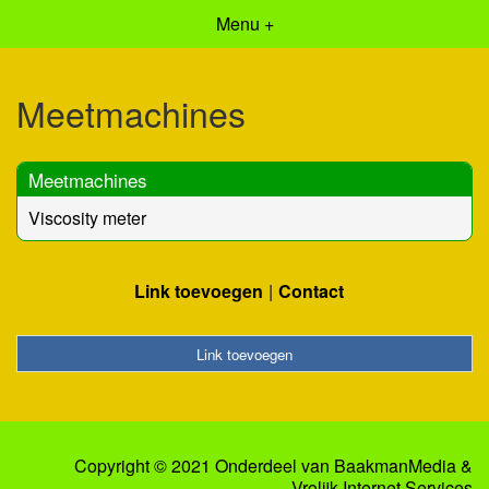
Menu +
Meetmachines
Meetmachines
Viscosity meter
Link toevoegen
Contact
Link toevoegen
Copyright © 2021 Onderdeel van
BaakmanMedia
&
Vrolijk Internet Services