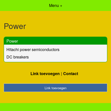
Menu +
Power
Power
Hitachi power semiconductors
DC breakers
Link toevoegen
Contact
Link toevoegen