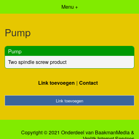
Menu +
Pump
Pump
Two spindle screw product
Link toevoegen
Contact
Link toevoegen
Copyright © 2021 Onderdeel van
BaakmanMedia
&
Vrolijk Internet Services