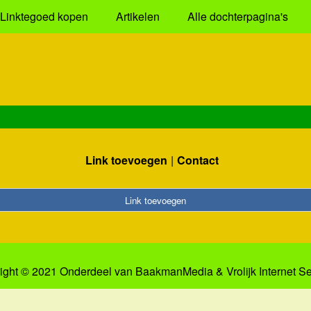
Linktegoed kopen
Artikelen
Alle dochterpagina's
Link toevoegen
Contact
Link toevoegen
ight © 2021 Onderdeel van
BaakmanMedia
&
Vrolijk Internet S