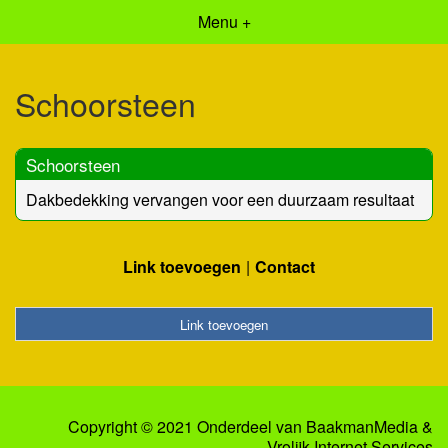
Menu +
Schoorsteen
Schoorsteen
Dakbedekking vervangen voor een duurzaam resultaat
Link toevoegen
Contact
Link toevoegen
Copyright © 2021 Onderdeel van
BaakmanMedia
&
Vrolijk Internet Services