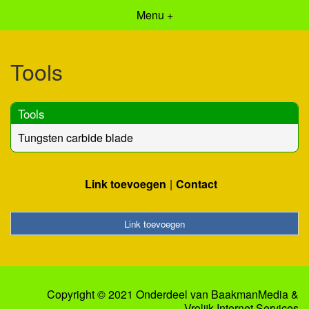
Menu +
Tools
Tools
Tungsten carbide blade
Link toevoegen
Contact
Link toevoegen
Copyright © 2021 Onderdeel van
BaakmanMedia
&
Vrolijk Internet Services