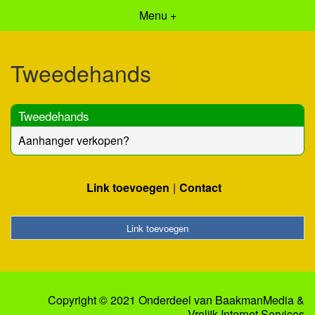
Menu +
Tweedehands
Tweedehands
Aanhanger verkopen?
Link toevoegen
Contact
Link toevoegen
Copyright © 2021 Onderdeel van
BaakmanMedia
&
Vrolijk Internet Services