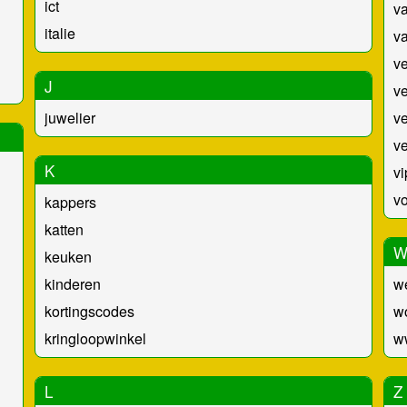
ict
va
italie
va
v
J
ve
juwelier
v
ve
K
vi
v
kappers
katten
keuken
kinderen
w
kortingscodes
w
kringloopwinkel
w
L
Z