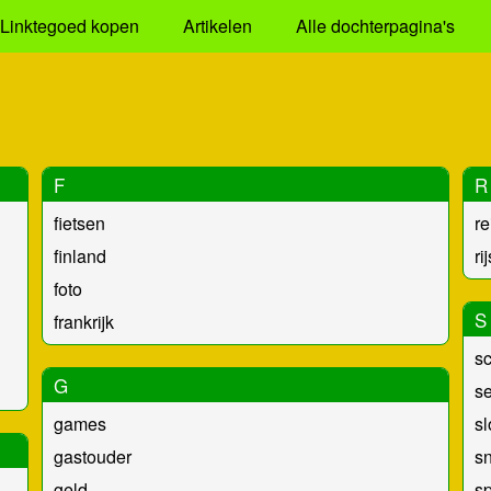
Linktegoed kopen
Artikelen
Alle dochterpagina's
F
R
fietsen
re
finland
ri
foto
S
frankrijk
s
G
s
games
s
gastouder
s
geld
s