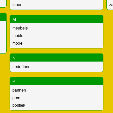
lenen
za
M
meubels
mobiel
mode
N
nederland
P
pannen
pers
politiek