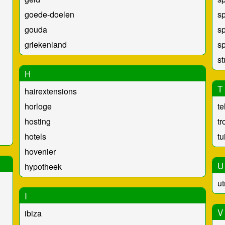
goede-doelen
s
gouda
sp
griekenland
sp
s
H
T
hairextensions
horloge
te
hosting
t
hotels
tu
hovenier
U
hypotheek
ut
I
V
ibiza