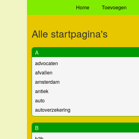
Home
Toevoegen
Alle startpagina's
A
advocaten
afvallen
amsterdam
antiek
auto
autoverzekering
B
b2b