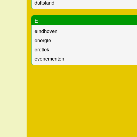
duitsland
E
eindhoven
energie
erotiek
evenementen