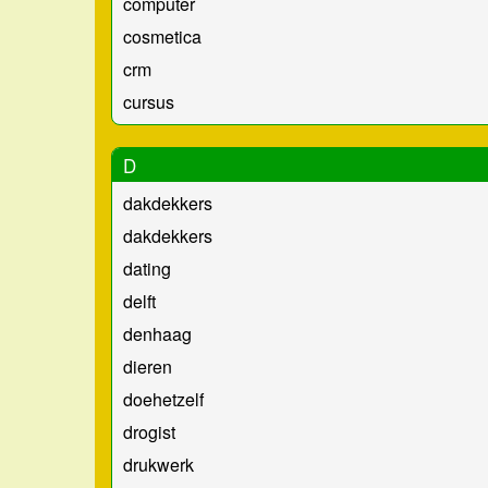
computer
cosmetica
crm
cursus
D
dakdekkers
dakdekkers
dating
delft
denhaag
dieren
doehetzelf
drogist
drukwerk