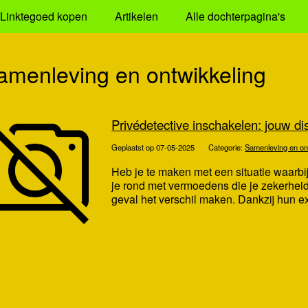
Linktegoed kopen
Artikelen
Alle dochterpagina's
amenleving en ontwikkeling
Privédetective inschakelen: jouw di
Geplaatst op 07-05-2025
Categorie:
Samenleving en on
Heb je te maken met een situatie waarbij
je rond met vermoedens die je zekerheid
geval het verschil maken. Dankzij hun ex