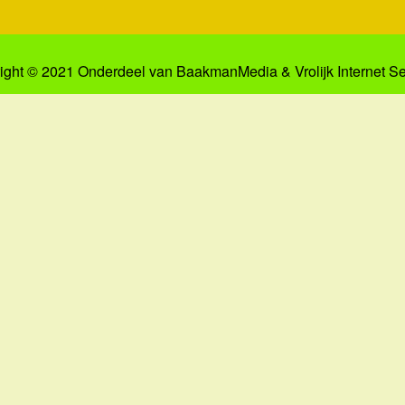
ight © 2021 Onderdeel van
BaakmanMedia
&
Vrolijk Internet S