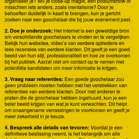
organiseer je? Wil je close-up magie, een podiumshow of
misschien iets anders, zoals mentalisme? Door je
behoeften duidelijk in kaart te brengen, kun je gericht
zoeken naar een goochelaar die bij jouw evenement past.
2. Doe je onderzoek:
Het internet is een geweldige bron
om verschillende goochelaars te vinden en te vergelijken.
Bekijk hun websites, video’s van eerdere optredens en
lees recensies van eerdere klanten. Dit geeft je een goed
beeld van hun stijl, professionaliteit en hoe ze overkomen
bij het publiek. Aarzel niet om contact op te nemen met
potentiële kandidaten om meer informatie te krijgen.
3. Vraag naar referenties:
Een goede goochelaar zou
geen probleem moeten hebben met het verstrekken van
referenties van eerdere klanten. Door met anderen te
praten die de goochelaar hebben ingehuurd, kun je een
beter beeld krijgen van wat je kunt verwachten. Dit helpt
om onaangename verrassingen te voorkomen en geeft je
meer zekerheid in je keuze.
4. Bespreek alle details van tevoren:
Voordat je een
definitieve beslissing neemt, is het belangrijk om alle