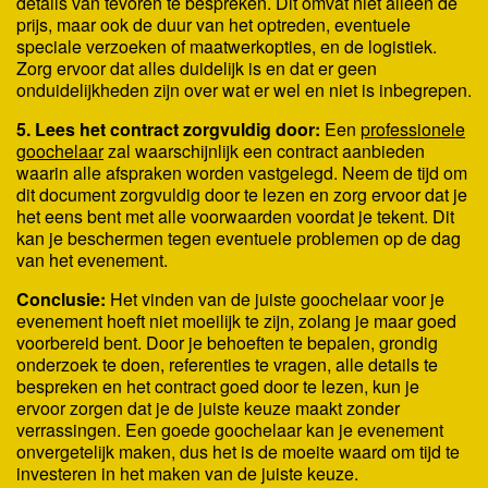
details van tevoren te bespreken. Dit omvat niet alleen de
prijs, maar ook de duur van het optreden, eventuele
speciale verzoeken of maatwerkopties, en de logistiek.
Zorg ervoor dat alles duidelijk is en dat er geen
onduidelijkheden zijn over wat er wel en niet is inbegrepen.
5. Lees het contract zorgvuldig door:
Een
professionele
goochelaar
zal waarschijnlijk een contract aanbieden
waarin alle afspraken worden vastgelegd. Neem de tijd om
dit document zorgvuldig door te lezen en zorg ervoor dat je
het eens bent met alle voorwaarden voordat je tekent. Dit
kan je beschermen tegen eventuele problemen op de dag
van het evenement.
Conclusie:
Het vinden van de juiste goochelaar voor je
evenement hoeft niet moeilijk te zijn, zolang je maar goed
voorbereid bent. Door je behoeften te bepalen, grondig
onderzoek te doen, referenties te vragen, alle details te
bespreken en het contract goed door te lezen, kun je
ervoor zorgen dat je de juiste keuze maakt zonder
verrassingen. Een goede goochelaar kan je evenement
onvergetelijk maken, dus het is de moeite waard om tijd te
investeren in het maken van de juiste keuze.