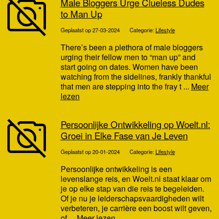
Male Bloggers Urge Clueless Dudes
to Man Up
Geplaatst op 27-03-2024
Categorie:
Lifestyle
There’s been a plethora of male bloggers
urging their fellow men to “man up” and
start going on dates. Women have been
watching from the sidelines, frankly thankful
that men are stepping into the fray t ...
Meer
lezen
Persoonlijke Ontwikkeling op Woelt.nl:
Groei in Elke Fase van Je Leven
Geplaatst op 20-01-2024
Categorie:
Lifestyle
Persoonlijke ontwikkeling is een
levenslange reis, en Woelt.nl staat klaar om
je op elke stap van die reis te begeleiden.
Of je nu je leiderschapsvaardigheden wilt
verbeteren, je carrière een boost wilt geven,
of ...
Meer lezen