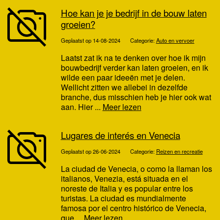
Hoe kan je je bedrijf in de bouw laten
groeien?
Geplaatst op 14-08-2024
Categorie:
Auto en vervoer
Laatst zat ik na te denken over hoe ik mijn
bouwbedrijf verder kan laten groeien, en ik
wilde een paar ideeën met je delen.
Wellicht zitten we allebei in dezelfde
branche, dus misschien heb je hier ook wat
aan. Hier ...
Meer lezen
Lugares de interés en Venecia
Geplaatst op 26-06-2024
Categorie:
Reizen en recreatie
La ciudad de Venecia, o como la llaman los
italianos, Venezia, está situada en el
noreste de Italia y es popular entre los
turistas. La ciudad es mundialmente
famosa por el centro histórico de Venecia,
que ...
Meer lezen