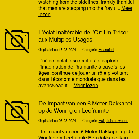
watching from the sidelines, frankly thankful
that men are stepping into the fray t ...
Meer
lezen
L'éclat Inaltérable de l'Or: Un Trésor
aux Multiples Usages
Geplaatst op 15-03-2024
Categorie:
Financieel
L'or, ce métal fascinant qui a capturé
l'imagination de l'humanité à travers les
âges, continue de jouer un rôle pivot tant
dans l'économie mondiale que dans les
avanc&eacut ...
Meer lezen
De Impact van een 6 Meter Dakkapel
op Je Woning en Leefruimte
Geplaatst op 03-03-2024
Categorie:
Huis, tuin en wonen
De Impact van een 6 Meter Dakkapel op Je
Woning en Leefruimte Een dakkapel kan